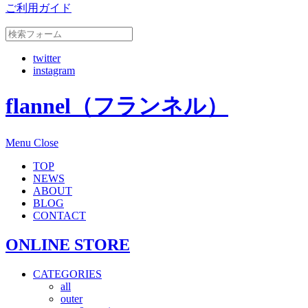
ご利用ガイド
twitter
instagram
flannel（フランネル）
Menu
Close
TOP
NEWS
ABOUT
BLOG
CONTACT
ONLINE STORE
CATEGORIES
all
outer