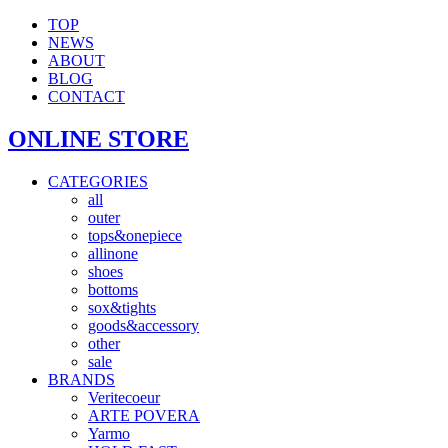
TOP
NEWS
ABOUT
BLOG
CONTACT
ONLINE STORE
CATEGORIES
all
outer
tops&onepiece
allinone
shoes
bottoms
sox&tights
goods&accessory
other
sale
BRANDS
Veritecoeur
ARTE POVERA
Yarmo