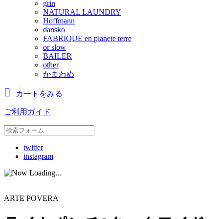
grin
NATURAL LAUNDRY
Hoffmann
dansko
FABRIQUE en planete terre
or slow
BAILER
other
かまわぬ
カートをみる
ご利用ガイド
twitter
instagram
ARTE POVERA