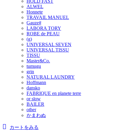
HOLD FAST
ALWEL
Honnete
TRAVAIL MANUEL
Gauze#
LABORA TORY
ROBE de PEAU
(g)
UNIVERSAL SEVEN
UNIVERSAL TISSU
TISSU
Master&Co.
tumugu
grin
NATURAL LAUNDRY
Hoffmann
dansko
FABRIQUE en planete terre
or slow
BAILER
other
かまわぬ
カートをみる