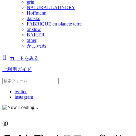
grin
NATURAL LAUNDRY
Hoffmann
dansko
FABRIQUE en planete terre
or slow
BAILER
other
かまわぬ
カートをみる
ご利用ガイド
twitter
instagram
(g)