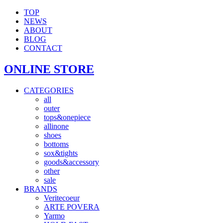
TOP
NEWS
ABOUT
BLOG
CONTACT
ONLINE STORE
CATEGORIES
all
outer
tops&onepiece
allinone
shoes
bottoms
sox&tights
goods&accessory
other
sale
BRANDS
Veritecoeur
ARTE POVERA
Yarmo