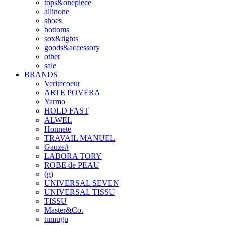
tops&onepiece
allinone
shoes
bottoms
sox&tights
goods&accessory
other
sale
BRANDS
Veritecoeur
ARTE POVERA
Yarmo
HOLD FAST
ALWEL
Honnete
TRAVAIL MANUEL
Gauze#
LABORA TORY
ROBE de PEAU
(g)
UNIVERSAL SEVEN
UNIVERSAL TISSU
TISSU
Master&Co.
tumugu