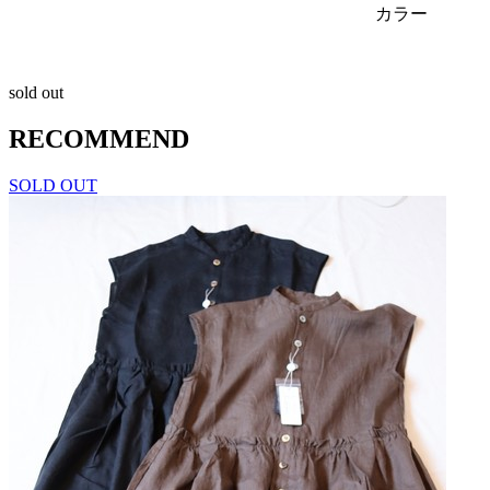
カラー
sold out
RECOMMEND
SOLD OUT