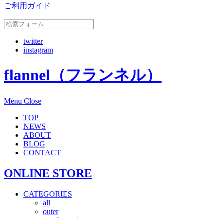
ご利用ガイド
twitter
instagram
flannel（フランネル）
Menu
Close
TOP
NEWS
ABOUT
BLOG
CONTACT
ONLINE STORE
CATEGORIES
all
outer