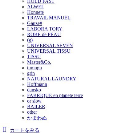
HOLD FAST
ALWEL
Honnete
TRAVAIL MANUEL
Gauze#
LABORA TORY
ROBE de PEAU
(g)
UNIVERSAL SEVEN
UNIVERSAL TISSU
TISSU
Master&Co.
tumugu
grin
NATURAL LAUNDRY
Hoffmann
dansko
FABRIQUE en planete terre
or slow
BAILER
other
かまわぬ
カートをみる