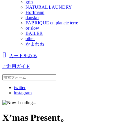
grin
NATURAL LAUNDRY
Hoffmann
dansko
FABRIQUE en planete terre
or slow
BAILER
other
かまわぬ
カートをみる
ご利用ガイド
twitter
instagram
X’mas Present。