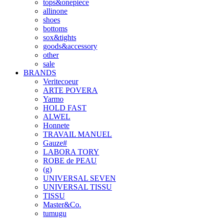
tops&onepiece
allinone
shoes
bottoms
sox&tights
goods&accessory
other
sale
BRANDS
Veritecoeur
ARTE POVERA
Yarmo
HOLD FAST
ALWEL
Honnete
TRAVAIL MANUEL
Gauze#
LABORA TORY
ROBE de PEAU
(g)
UNIVERSAL SEVEN
UNIVERSAL TISSU
TISSU
Master&Co.
tumugu