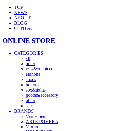
TOP
NEWS
ABOUT
BLOG
CONTACT
ONLINE STORE
CATEGORIES
all
outer
tops&onepiece
allinone
shoes
bottoms
sox&tights
goods&accessory
other
sale
BRANDS
Veritecoeur
ARTE POVERA
Yarmo