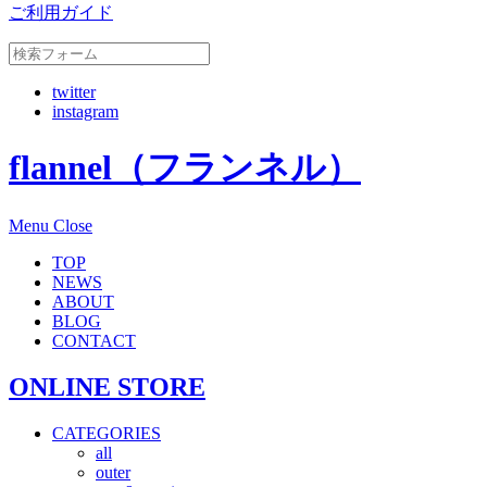
ご利用ガイド
twitter
instagram
flannel（フランネル）
Menu
Close
TOP
NEWS
ABOUT
BLOG
CONTACT
ONLINE STORE
CATEGORIES
all
outer