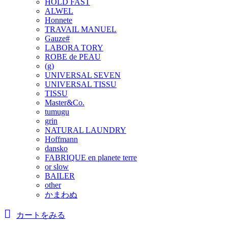
HOLD FAST
ALWEL
Honnete
TRAVAIL MANUEL
Gauze#
LABORA TORY
ROBE de PEAU
(g)
UNIVERSAL SEVEN
UNIVERSAL TISSU
TISSU
Master&Co.
tumugu
grin
NATURAL LAUNDRY
Hoffmann
dansko
FABRIQUE en planete terre
or slow
BAILER
other
かまわぬ
カートをみる