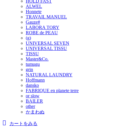
HOLD FAST
ALWEL
Honnete
TRAVAIL MANUEL
Gauze#
LABORA TORY
ROBE de PEAU
(g)
UNIVERSAL SEVEN
UNIVERSAL TISSU
TISSU
Master&Co.
tumugu
grin
NATURAL LAUNDRY
Hoffmann
dansko
FABRIQUE en planete terre
or slow
BAILER
other
かまわぬ
カートをみる