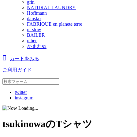
grin
NATURAL LAUNDRY
Hoffmann
dansko
FABRIQUE en planete terre
or slow
BAILER
other
かまわぬ
カートをみる
ご利用ガイド
twitter
instagram
tsukinowaのTシャツ