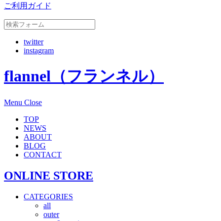
ご利用ガイド
twitter
instagram
flannel（フランネル）
Menu
Close
TOP
NEWS
ABOUT
BLOG
CONTACT
ONLINE STORE
CATEGORIES
all
outer