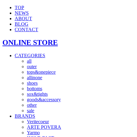
TOP
NEWS
ABOUT
BLOG
CONTACT
ONLINE STORE
CATEGORIES
all
outer
tops&onepiece
allinone
shoes
bottoms
sox&tights
goods&accessory
other
sale
BRANDS
Veritecoeur
ARTE POVERA
Yarmo