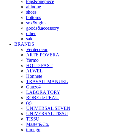
tops&onepiece
allinone
shoes
bottoms
sox&tights
goods&accessory
other
sale
BRANDS
Veritecoeur
ARTE POVERA
Yarmo
HOLD FAST
ALWEL
Honnete
TRAVAIL MANUEL
Gauze#
LABORA TORY
ROBE de PEAU
(g)
UNIVERSAL SEVEN
UNIVERSAL TISSU
TISSU
Master&Co.
tumugu