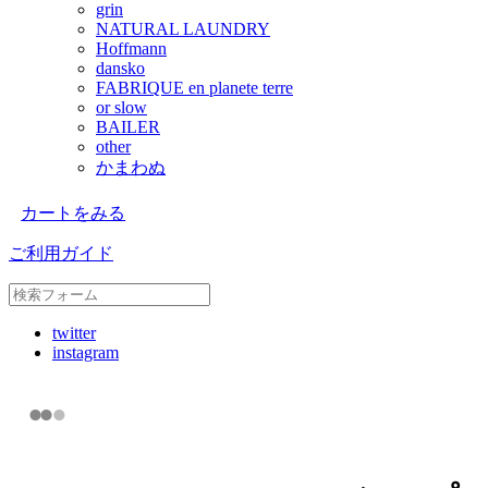
grin
NATURAL LAUNDRY
Hoffmann
dansko
FABRIQUE en planete terre
or slow
BAILER
other
かまわぬ
カートをみる
ご利用ガイド
twitter
instagram