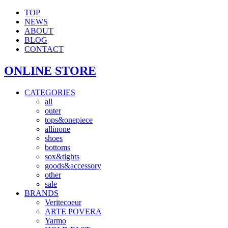
TOP
NEWS
ABOUT
BLOG
CONTACT
ONLINE STORE
CATEGORIES
all
outer
tops&onepiece
allinone
shoes
bottoms
sox&tights
goods&accessory
other
sale
BRANDS
Veritecoeur
ARTE POVERA
Yarmo