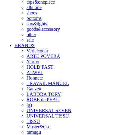
tops&onepiece
allinone
shoes
bottoms
sox&tights
goods&accessory
other
sale
BRANDS
Veritecoeur
ARTE POVERA
Yarmo
HOLD FAST
ALWEL
Honnete
TRAVAIL MANUEL
Gauze#
LABORA TORY
ROBE de PEAU
(g)
UNIVERSAL SEVEN
UNIVERSAL TISSU
TISSU
Master&Co.
tumugu