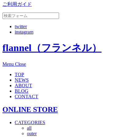
ご利用ガイド
twitter
instagram
flannel（フランネル）
Menu
Close
TOP
NEWS
ABOUT
BLOG
CONTACT
ONLINE STORE
CATEGORIES
all
outer