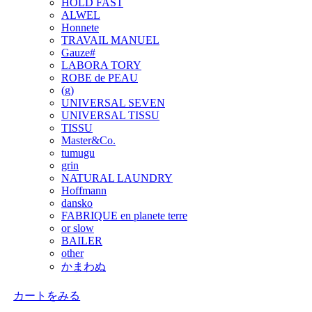
HOLD FAST
ALWEL
Honnete
TRAVAIL MANUEL
Gauze#
LABORA TORY
ROBE de PEAU
(g)
UNIVERSAL SEVEN
UNIVERSAL TISSU
TISSU
Master&Co.
tumugu
grin
NATURAL LAUNDRY
Hoffmann
dansko
FABRIQUE en planete terre
or slow
BAILER
other
かまわぬ
カートをみる