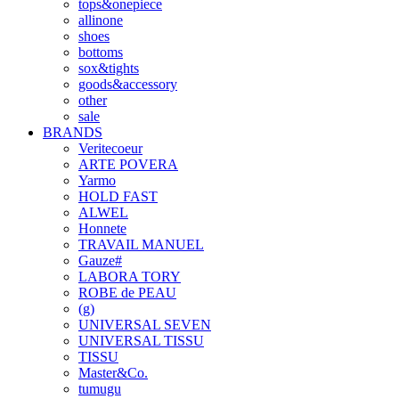
tops&onepiece
allinone
shoes
bottoms
sox&tights
goods&accessory
other
sale
BRANDS
Veritecoeur
ARTE POVERA
Yarmo
HOLD FAST
ALWEL
Honnete
TRAVAIL MANUEL
Gauze#
LABORA TORY
ROBE de PEAU
(g)
UNIVERSAL SEVEN
UNIVERSAL TISSU
TISSU
Master&Co.
tumugu