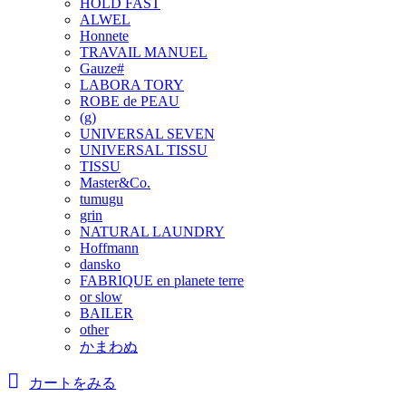
HOLD FAST
ALWEL
Honnete
TRAVAIL MANUEL
Gauze#
LABORA TORY
ROBE de PEAU
(g)
UNIVERSAL SEVEN
UNIVERSAL TISSU
TISSU
Master&Co.
tumugu
grin
NATURAL LAUNDRY
Hoffmann
dansko
FABRIQUE en planete terre
or slow
BAILER
other
かまわぬ
カートをみる