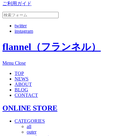
ご利用ガイド
twitter
instagram
flannel（フランネル）
Menu
Close
TOP
NEWS
ABOUT
BLOG
CONTACT
ONLINE STORE
CATEGORIES
all
outer