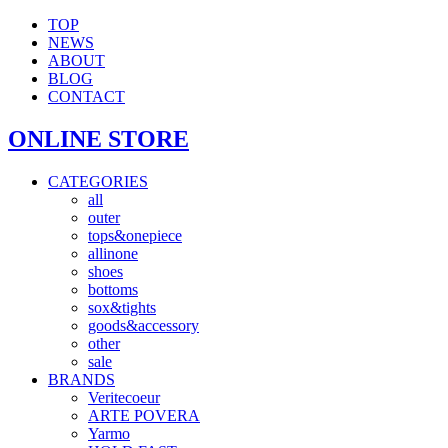
TOP
NEWS
ABOUT
BLOG
CONTACT
ONLINE STORE
CATEGORIES
all
outer
tops&onepiece
allinone
shoes
bottoms
sox&tights
goods&accessory
other
sale
BRANDS
Veritecoeur
ARTE POVERA
Yarmo