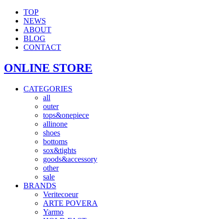
TOP
NEWS
ABOUT
BLOG
CONTACT
ONLINE STORE
CATEGORIES
all
outer
tops&onepiece
allinone
shoes
bottoms
sox&tights
goods&accessory
other
sale
BRANDS
Veritecoeur
ARTE POVERA
Yarmo