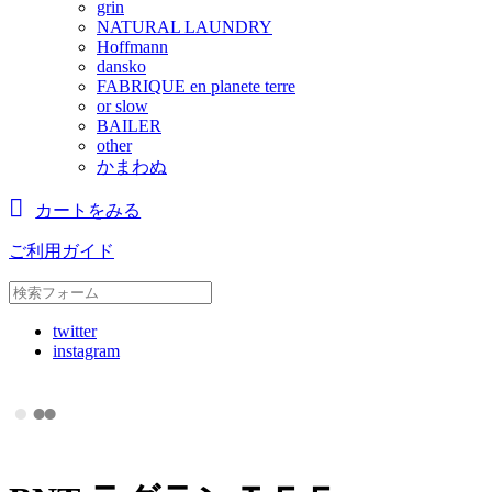
grin
NATURAL LAUNDRY
Hoffmann
dansko
FABRIQUE en planete terre
or slow
BAILER
other
かまわぬ
カートをみる
ご利用ガイド
twitter
instagram