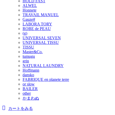
HOLD FAST
ALWEL
Honnete
TRAVAIL MANUEL
Gauze#
LABORA TORY
ROBE de PEAU
(g)
UNIVERSAL SEVEN
UNIVERSAL TISSU
TISSU
Master&Co.
tumugu
grin
NATURAL LAUNDRY
Hoffmann
dansko
FABRIQUE en planete terre
or slow
BAILER
other
かまわぬ
カートをみる