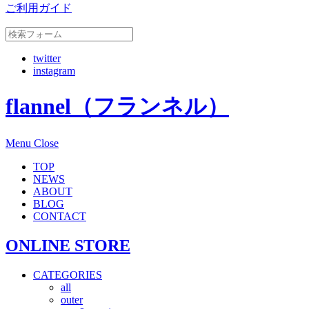
ご利用ガイド
twitter
instagram
flannel（フランネル）
Menu
Close
TOP
NEWS
ABOUT
BLOG
CONTACT
ONLINE STORE
CATEGORIES
all
outer