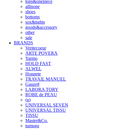
tops&onepiece
allinone
shoes
bottoms
sox&tights
goods&accessory
other
sale
BRANDS
Veritecoeur
ARTE POVERA
Yarmo
HOLD FAST
ALWEL
Honnete
TRAVAIL MANUEL
Gauze#
LABORA TORY
ROBE de PEAU
(g)
UNIVERSAL SEVEN
UNIVERSAL TISSU
TISSU
Master&Co.
tumugu