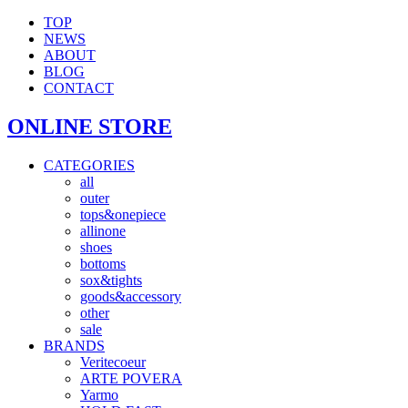
TOP
NEWS
ABOUT
BLOG
CONTACT
ONLINE STORE
CATEGORIES
all
outer
tops&onepiece
allinone
shoes
bottoms
sox&tights
goods&accessory
other
sale
BRANDS
Veritecoeur
ARTE POVERA
Yarmo