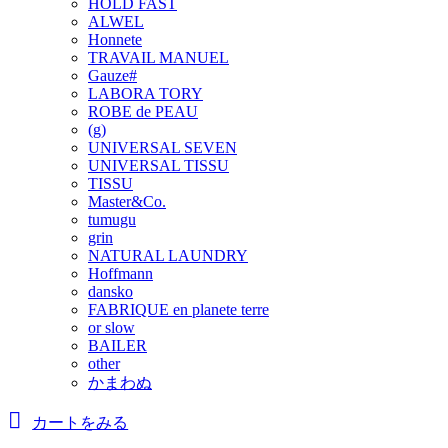
HOLD FAST
ALWEL
Honnete
TRAVAIL MANUEL
Gauze#
LABORA TORY
ROBE de PEAU
(g)
UNIVERSAL SEVEN
UNIVERSAL TISSU
TISSU
Master&Co.
tumugu
grin
NATURAL LAUNDRY
Hoffmann
dansko
FABRIQUE en planete terre
or slow
BAILER
other
かまわぬ
カートをみる