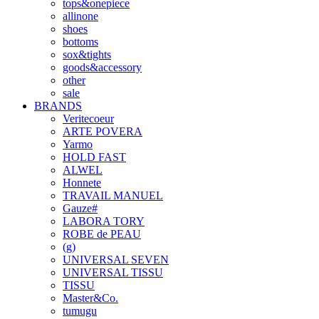
tops&onepiece
allinone
shoes
bottoms
sox&tights
goods&accessory
other
sale
BRANDS
Veritecoeur
ARTE POVERA
Yarmo
HOLD FAST
ALWEL
Honnete
TRAVAIL MANUEL
Gauze#
LABORA TORY
ROBE de PEAU
(g)
UNIVERSAL SEVEN
UNIVERSAL TISSU
TISSU
Master&Co.
tumugu