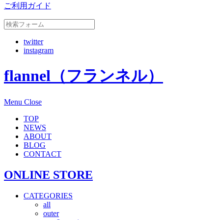
ご利用ガイド
twitter
instagram
flannel（フランネル）
Menu
Close
TOP
NEWS
ABOUT
BLOG
CONTACT
ONLINE STORE
CATEGORIES
all
outer