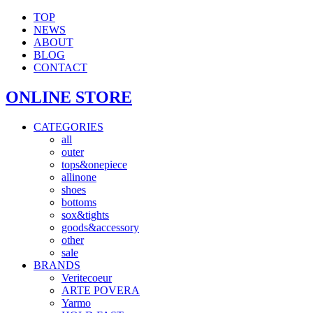
TOP
NEWS
ABOUT
BLOG
CONTACT
ONLINE STORE
CATEGORIES
all
outer
tops&onepiece
allinone
shoes
bottoms
sox&tights
goods&accessory
other
sale
BRANDS
Veritecoeur
ARTE POVERA
Yarmo