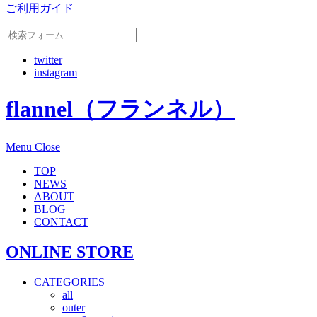
ご利用ガイド
twitter
instagram
flannel（フランネル）
Menu
Close
TOP
NEWS
ABOUT
BLOG
CONTACT
ONLINE STORE
CATEGORIES
all
outer