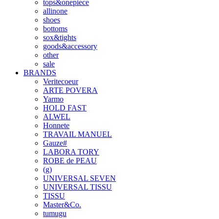
tops&onepiece
allinone
shoes
bottoms
sox&tights
goods&accessory
other
sale
BRANDS
Veritecoeur
ARTE POVERA
Yarmo
HOLD FAST
ALWEL
Honnete
TRAVAIL MANUEL
Gauze#
LABORA TORY
ROBE de PEAU
(g)
UNIVERSAL SEVEN
UNIVERSAL TISSU
TISSU
Master&Co.
tumugu