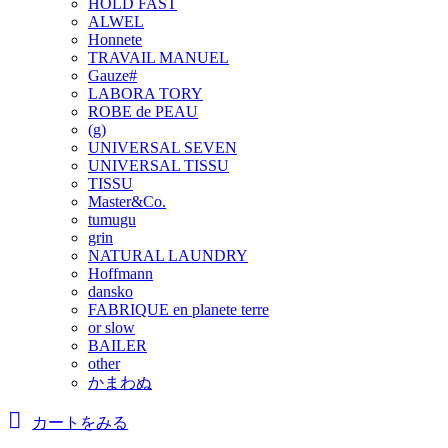
HOLD FAST
ALWEL
Honnete
TRAVAIL MANUEL
Gauze#
LABORA TORY
ROBE de PEAU
(g)
UNIVERSAL SEVEN
UNIVERSAL TISSU
TISSU
Master&Co.
tumugu
grin
NATURAL LAUNDRY
Hoffmann
dansko
FABRIQUE en planete terre
or slow
BAILER
other
かまわぬ
カートをみる