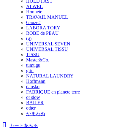
HOLD FAST
ALWEL
Honnete
TRAVAIL MANUEL
Gauze#
LABORA TORY
ROBE de PEAU
(g)
UNIVERSAL SEVEN
UNIVERSAL TISSU
TISSU
Master&Co.
tumugu
grin
NATURAL LAUNDRY
Hoffmann
dansko
FABRIQUE en planete terre
or slow
BAILER
other
かまわぬ
カートをみる