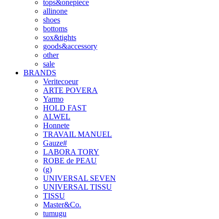
tops&onepiece
allinone
shoes
bottoms
sox&tights
goods&accessory
other
sale
BRANDS
Veritecoeur
ARTE POVERA
Yarmo
HOLD FAST
ALWEL
Honnete
TRAVAIL MANUEL
Gauze#
LABORA TORY
ROBE de PEAU
(g)
UNIVERSAL SEVEN
UNIVERSAL TISSU
TISSU
Master&Co.
tumugu