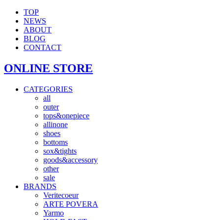
TOP
NEWS
ABOUT
BLOG
CONTACT
ONLINE STORE
CATEGORIES
all
outer
tops&onepiece
allinone
shoes
bottoms
sox&tights
goods&accessory
other
sale
BRANDS
Veritecoeur
ARTE POVERA
Yarmo