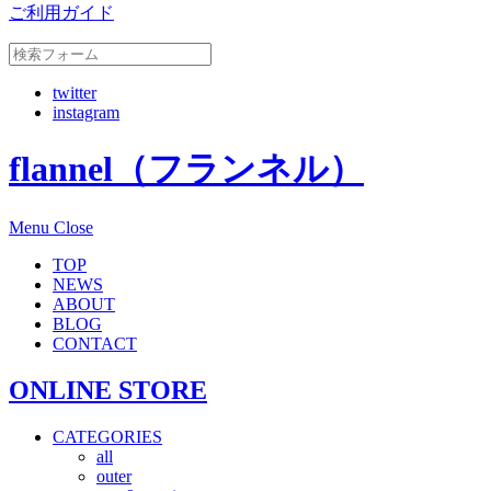
ご利用ガイド
twitter
instagram
flannel（フランネル）
Menu
Close
TOP
NEWS
ABOUT
BLOG
CONTACT
ONLINE STORE
CATEGORIES
all
outer