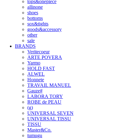
tops&onepiece
allinone
shoes
bottoms
sox&tights
goods&accessory
other
sale
BRANDS
Veritecoeur
ARTE POVERA
Yarmo
HOLD FAST
ALWEL
Honnete
TRAVAIL MANUEL
Gauze#
LABORA TORY
ROBE de PEAU
(g)
UNIVERSAL SEVEN
UNIVERSAL TISSU
TISSU
Master&Co.
tumugu