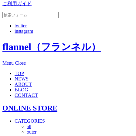
ご利用ガイド
twitter
instagram
flannel（フランネル）
Menu
Close
TOP
NEWS
ABOUT
BLOG
CONTACT
ONLINE STORE
CATEGORIES
all
outer