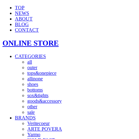
TOP
NEWS
ABOUT
BLOG
CONTACT
ONLINE STORE
CATEGORIES
all
outer
tops&onepiece
allinone
shoes
bottoms
sox&tights
goods&accessory
other
sale
BRANDS
Veritecoeur
ARTE POVERA
Yarmo