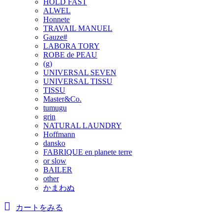
HOLD FAST
ALWEL
Honnete
TRAVAIL MANUEL
Gauze#
LABORA TORY
ROBE de PEAU
(g)
UNIVERSAL SEVEN
UNIVERSAL TISSU
TISSU
Master&Co.
tumugu
grin
NATURAL LAUNDRY
Hoffmann
dansko
FABRIQUE en planete terre
or slow
BAILER
other
かまわぬ
カートをみる