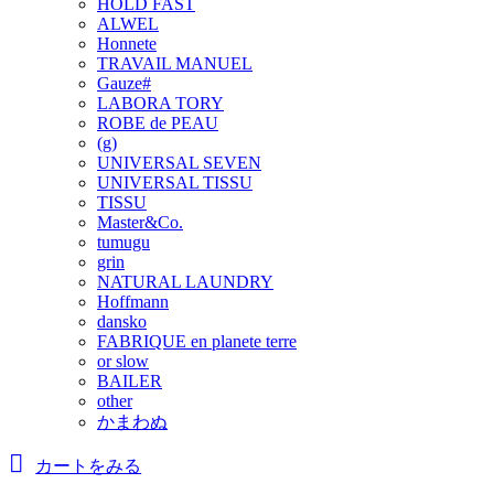
HOLD FAST
ALWEL
Honnete
TRAVAIL MANUEL
Gauze#
LABORA TORY
ROBE de PEAU
(g)
UNIVERSAL SEVEN
UNIVERSAL TISSU
TISSU
Master&Co.
tumugu
grin
NATURAL LAUNDRY
Hoffmann
dansko
FABRIQUE en planete terre
or slow
BAILER
other
かまわぬ
カートをみる