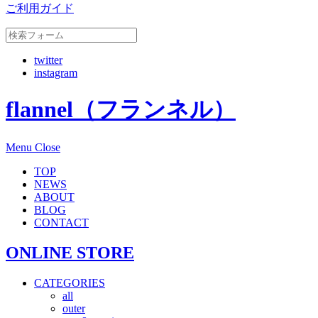
ご利用ガイド
twitter
instagram
flannel（フランネル）
Menu
Close
TOP
NEWS
ABOUT
BLOG
CONTACT
ONLINE STORE
CATEGORIES
all
outer