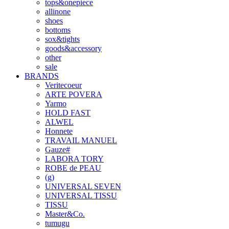
tops&onepiece
allinone
shoes
bottoms
sox&tights
goods&accessory
other
sale
BRANDS
Veritecoeur
ARTE POVERA
Yarmo
HOLD FAST
ALWEL
Honnete
TRAVAIL MANUEL
Gauze#
LABORA TORY
ROBE de PEAU
(g)
UNIVERSAL SEVEN
UNIVERSAL TISSU
TISSU
Master&Co.
tumugu