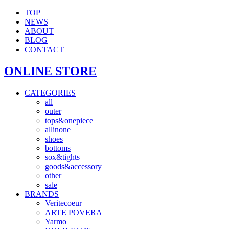
TOP
NEWS
ABOUT
BLOG
CONTACT
ONLINE STORE
CATEGORIES
all
outer
tops&onepiece
allinone
shoes
bottoms
sox&tights
goods&accessory
other
sale
BRANDS
Veritecoeur
ARTE POVERA
Yarmo