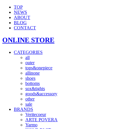
TOP
NEWS
ABOUT
BLOG
CONTACT
ONLINE STORE
CATEGORIES
all
outer
tops&onepiece
allinone
shoes
bottoms
sox&tights
goods&accessory
other
sale
BRANDS
Veritecoeur
ARTE POVERA
Yarmo