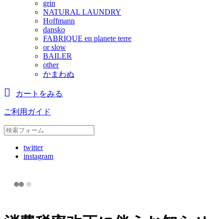
grin
NATURAL LAUNDRY
Hoffmann
dansko
FABRIQUE en planete terre
or slow
BAILER
other
かまわぬ
カートをみる
ご利用ガイド
twitter
instagram