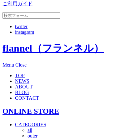
ご利用ガイド
twitter
instagram
flannel（フランネル）
Menu
Close
TOP
NEWS
ABOUT
BLOG
CONTACT
ONLINE STORE
CATEGORIES
all
outer