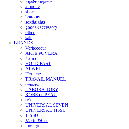
tops&onepiece
allinone
shoes
bottoms
sox&tights
goods&accessory
other
sale
BRANDS
Veritecoeur
ARTE POVERA
Yarmo
HOLD FAST
ALWEL
Honnete
TRAVAIL MANUEL
Gauze#
LABORA TORY
ROBE de PEAU
(g)
UNIVERSAL SEVEN
UNIVERSAL TISSU
TISSU
Master&Co.
tumugu