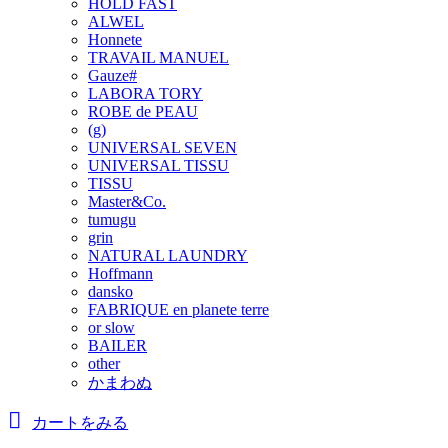
HOLD FAST
ALWEL
Honnete
TRAVAIL MANUEL
Gauze#
LABORA TORY
ROBE de PEAU
(g)
UNIVERSAL SEVEN
UNIVERSAL TISSU
TISSU
Master&Co.
tumugu
grin
NATURAL LAUNDRY
Hoffmann
dansko
FABRIQUE en planete terre
or slow
BAILER
other
かまわぬ
カートをみる