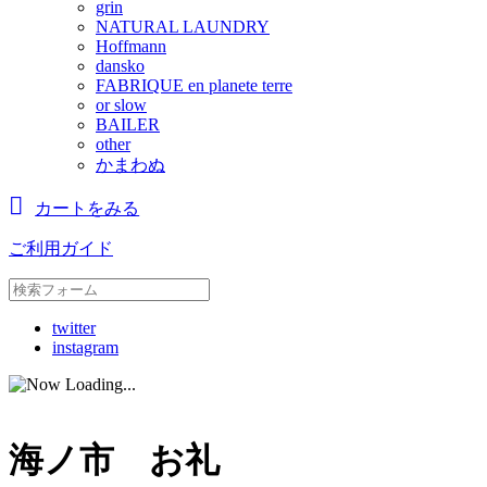
grin
NATURAL LAUNDRY
Hoffmann
dansko
FABRIQUE en planete terre
or slow
BAILER
other
かまわぬ
カートをみる
ご利用ガイド
twitter
instagram
海ノ市 お礼