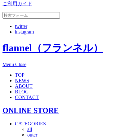
ご利用ガイド
twitter
instagram
flannel（フランネル）
Menu
Close
TOP
NEWS
ABOUT
BLOG
CONTACT
ONLINE STORE
CATEGORIES
all
outer