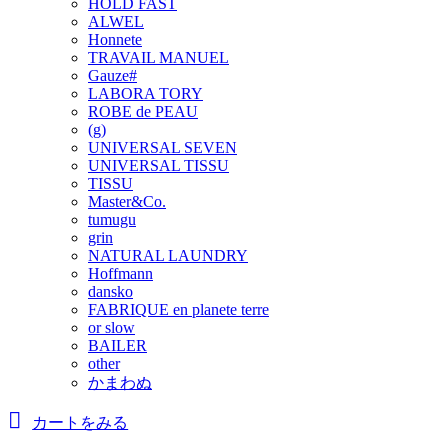
HOLD FAST
ALWEL
Honnete
TRAVAIL MANUEL
Gauze#
LABORA TORY
ROBE de PEAU
(g)
UNIVERSAL SEVEN
UNIVERSAL TISSU
TISSU
Master&Co.
tumugu
grin
NATURAL LAUNDRY
Hoffmann
dansko
FABRIQUE en planete terre
or slow
BAILER
other
かまわぬ
カートをみる