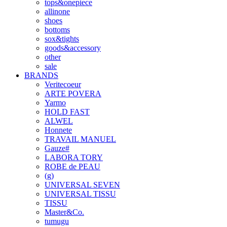
tops&onepiece
allinone
shoes
bottoms
sox&tights
goods&accessory
other
sale
BRANDS
Veritecoeur
ARTE POVERA
Yarmo
HOLD FAST
ALWEL
Honnete
TRAVAIL MANUEL
Gauze#
LABORA TORY
ROBE de PEAU
(g)
UNIVERSAL SEVEN
UNIVERSAL TISSU
TISSU
Master&Co.
tumugu