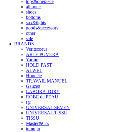
tops&onepiece
allinone
shoes
bottoms
sox&tights
goods&accessory
other
sale
BRANDS
Veritecoeur
ARTE POVERA
Yarmo
HOLD FAST
ALWEL
Honnete
TRAVAIL MANUEL
Gauze#
LABORA TORY
ROBE de PEAU
(g)
UNIVERSAL SEVEN
UNIVERSAL TISSU
TISSU
Master&Co.
tumugu