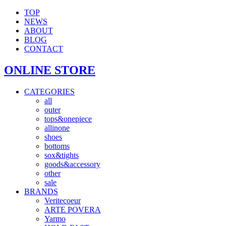
TOP
NEWS
ABOUT
BLOG
CONTACT
ONLINE STORE
CATEGORIES
all
outer
tops&onepiece
allinone
shoes
bottoms
sox&tights
goods&accessory
other
sale
BRANDS
Veritecoeur
ARTE POVERA
Yarmo