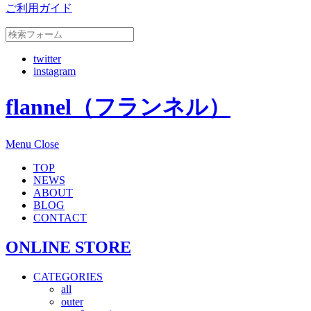
ご利用ガイド
twitter
instagram
flannel（フランネル）
Menu
Close
TOP
NEWS
ABOUT
BLOG
CONTACT
ONLINE STORE
CATEGORIES
all
outer