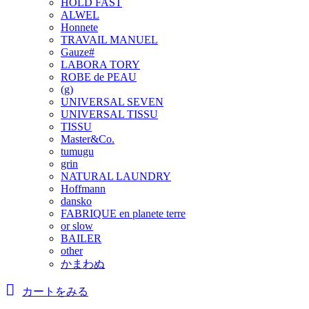
HOLD FAST
ALWEL
Honnete
TRAVAIL MANUEL
Gauze#
LABORA TORY
ROBE de PEAU
(g)
UNIVERSAL SEVEN
UNIVERSAL TISSU
TISSU
Master&Co.
tumugu
grin
NATURAL LAUNDRY
Hoffmann
dansko
FABRIQUE en planete terre
or slow
BAILER
other
かまわぬ
カートをみる