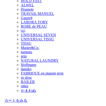
HOLD FAST
ALWEL
Honnete
TRAVAIL MANUEL
Gauze#
LABORA TORY
ROBE de PEAU
(g)
UNIVERSAL SEVEN
UNIVERSAL TISSU
TISSU
Master&Co.
tumugu
grin
NATURAL LAUNDRY
Hoffmann
dansko
FABRIQUE en planete terre
or slow
BAILER
other
かまわぬ
カートをみる