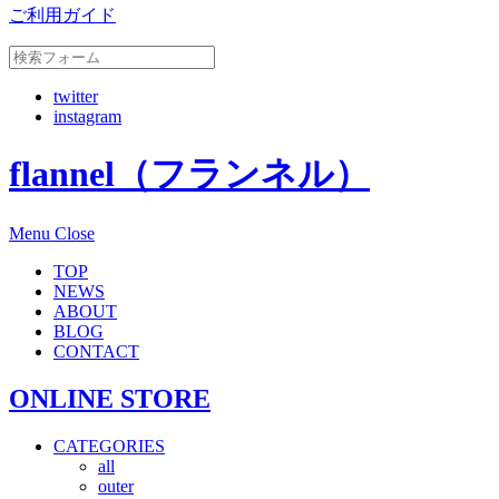
ご利用ガイド
twitter
instagram
flannel（フランネル）
Menu
Close
TOP
NEWS
ABOUT
BLOG
CONTACT
ONLINE STORE
CATEGORIES
all
outer