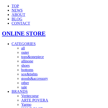
TOP
NEWS
ABOUT
BLOG
CONTACT
ONLINE STORE
CATEGORIES
all
outer
tops&onepiece
allinone
shoes
bottoms
sox&tights
goods&accessory
other
sale
BRANDS
Veritecoeur
ARTE POVERA
Yarmo