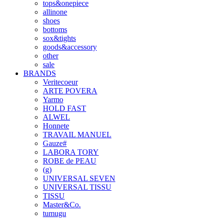
tops&onepiece
allinone
shoes
bottoms
sox&tights
goods&accessory
other
sale
BRANDS
Veritecoeur
ARTE POVERA
Yarmo
HOLD FAST
ALWEL
Honnete
TRAVAIL MANUEL
Gauze#
LABORA TORY
ROBE de PEAU
(g)
UNIVERSAL SEVEN
UNIVERSAL TISSU
TISSU
Master&Co.
tumugu