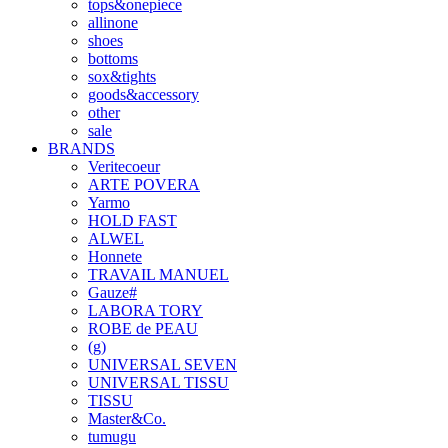
tops&onepiece
allinone
shoes
bottoms
sox&tights
goods&accessory
other
sale
BRANDS
Veritecoeur
ARTE POVERA
Yarmo
HOLD FAST
ALWEL
Honnete
TRAVAIL MANUEL
Gauze#
LABORA TORY
ROBE de PEAU
(g)
UNIVERSAL SEVEN
UNIVERSAL TISSU
TISSU
Master&Co.
tumugu