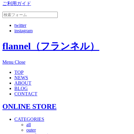
ご利用ガイド
twitter
instagram
flannel（フランネル）
Menu
Close
TOP
NEWS
ABOUT
BLOG
CONTACT
ONLINE STORE
CATEGORIES
all
outer