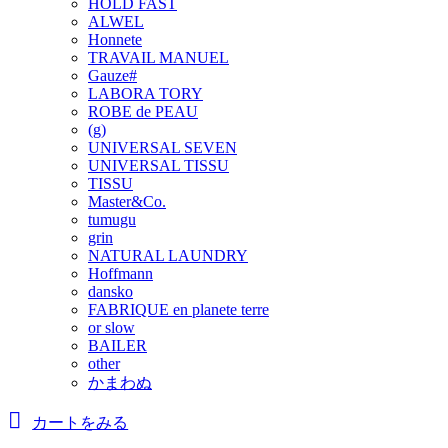
HOLD FAST
ALWEL
Honnete
TRAVAIL MANUEL
Gauze#
LABORA TORY
ROBE de PEAU
(g)
UNIVERSAL SEVEN
UNIVERSAL TISSU
TISSU
Master&Co.
tumugu
grin
NATURAL LAUNDRY
Hoffmann
dansko
FABRIQUE en planete terre
or slow
BAILER
other
かまわぬ
カートをみる