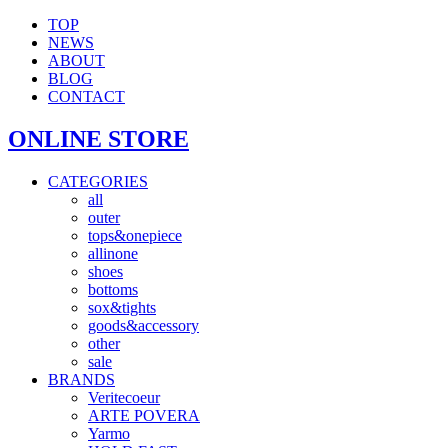
TOP
NEWS
ABOUT
BLOG
CONTACT
ONLINE STORE
CATEGORIES
all
outer
tops&onepiece
allinone
shoes
bottoms
sox&tights
goods&accessory
other
sale
BRANDS
Veritecoeur
ARTE POVERA
Yarmo