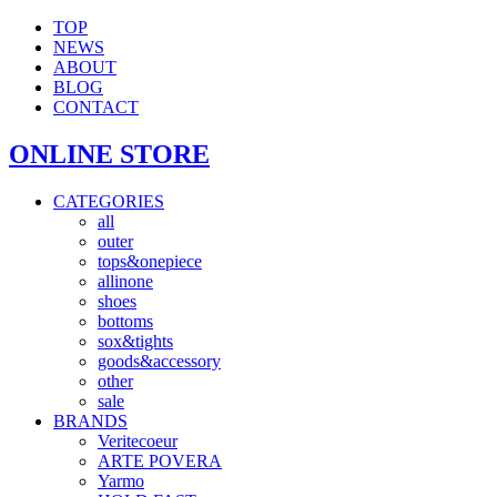
TOP
NEWS
ABOUT
BLOG
CONTACT
ONLINE STORE
CATEGORIES
all
outer
tops&onepiece
allinone
shoes
bottoms
sox&tights
goods&accessory
other
sale
BRANDS
Veritecoeur
ARTE POVERA
Yarmo