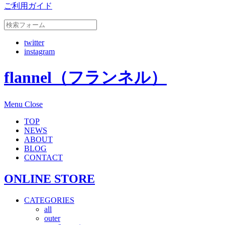
ご利用ガイド
twitter
instagram
flannel（フランネル）
Menu
Close
TOP
NEWS
ABOUT
BLOG
CONTACT
ONLINE STORE
CATEGORIES
all
outer