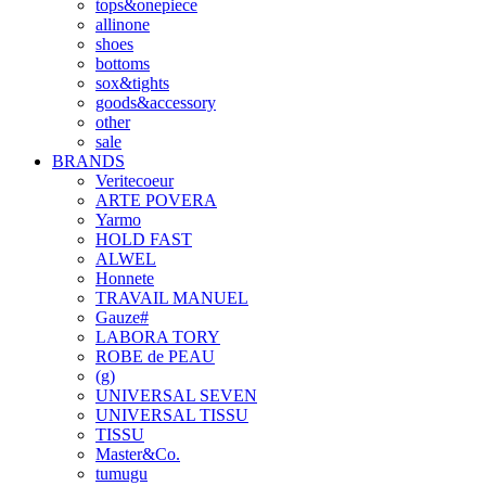
tops&onepiece
allinone
shoes
bottoms
sox&tights
goods&accessory
other
sale
BRANDS
Veritecoeur
ARTE POVERA
Yarmo
HOLD FAST
ALWEL
Honnete
TRAVAIL MANUEL
Gauze#
LABORA TORY
ROBE de PEAU
(g)
UNIVERSAL SEVEN
UNIVERSAL TISSU
TISSU
Master&Co.
tumugu