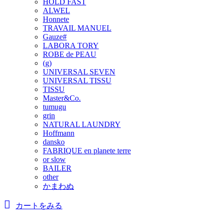
HOLD FAST
ALWEL
Honnete
TRAVAIL MANUEL
Gauze#
LABORA TORY
ROBE de PEAU
(g)
UNIVERSAL SEVEN
UNIVERSAL TISSU
TISSU
Master&Co.
tumugu
grin
NATURAL LAUNDRY
Hoffmann
dansko
FABRIQUE en planete terre
or slow
BAILER
other
かまわぬ
カートをみる