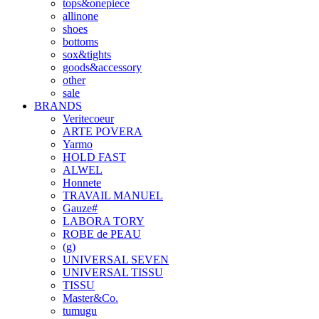
tops&onepiece
allinone
shoes
bottoms
sox&tights
goods&accessory
other
sale
BRANDS
Veritecoeur
ARTE POVERA
Yarmo
HOLD FAST
ALWEL
Honnete
TRAVAIL MANUEL
Gauze#
LABORA TORY
ROBE de PEAU
(g)
UNIVERSAL SEVEN
UNIVERSAL TISSU
TISSU
Master&Co.
tumugu