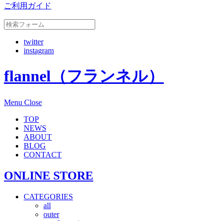
ご利用ガイド
twitter
instagram
flannel（フランネル）
Menu
Close
TOP
NEWS
ABOUT
BLOG
CONTACT
ONLINE STORE
CATEGORIES
all
outer