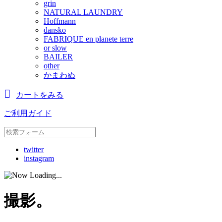
grin
NATURAL LAUNDRY
Hoffmann
dansko
FABRIQUE en planete terre
or slow
BAILER
other
かまわぬ
カートをみる
ご利用ガイド
twitter
instagram
撮影。