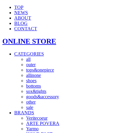
TOP
NEWS
ABOUT
BLOG
CONTACT
ONLINE STORE
CATEGORIES
all
outer
tops&onepiece
allinone
shoes
bottoms
sox&tights
goods&accessory
other
sale
BRANDS
Veritecoeur
ARTE POVERA
Yarmo