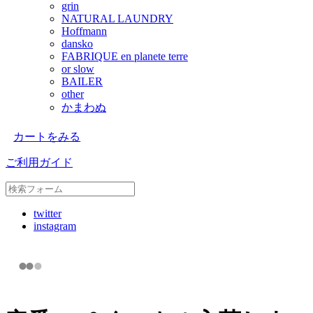
grin
NATURAL LAUNDRY
Hoffmann
dansko
FABRIQUE en planete terre
or slow
BAILER
other
かまわぬ
カートをみる
ご利用ガイド
twitter
instagram