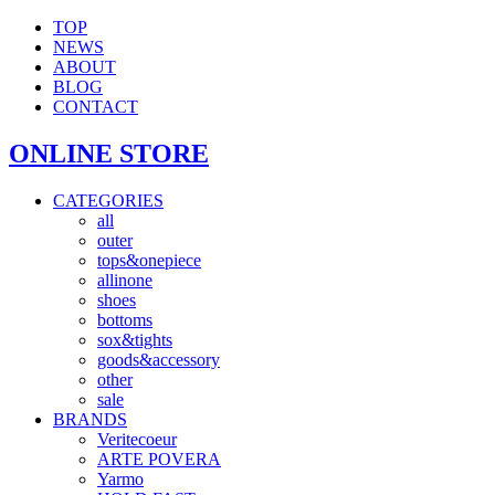
TOP
NEWS
ABOUT
BLOG
CONTACT
ONLINE STORE
CATEGORIES
all
outer
tops&onepiece
allinone
shoes
bottoms
sox&tights
goods&accessory
other
sale
BRANDS
Veritecoeur
ARTE POVERA
Yarmo