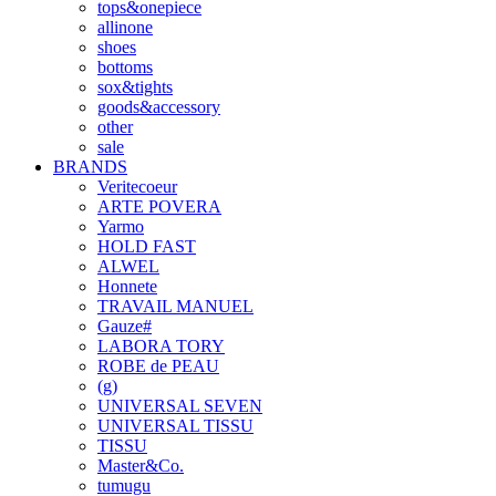
tops&onepiece
allinone
shoes
bottoms
sox&tights
goods&accessory
other
sale
BRANDS
Veritecoeur
ARTE POVERA
Yarmo
HOLD FAST
ALWEL
Honnete
TRAVAIL MANUEL
Gauze#
LABORA TORY
ROBE de PEAU
(g)
UNIVERSAL SEVEN
UNIVERSAL TISSU
TISSU
Master&Co.
tumugu