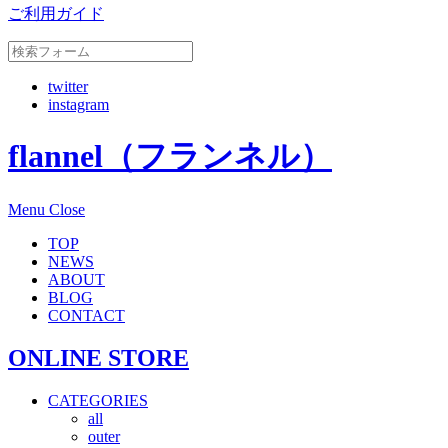
ご利用ガイド
twitter
instagram
flannel（フランネル）
Menu
Close
TOP
NEWS
ABOUT
BLOG
CONTACT
ONLINE STORE
CATEGORIES
all
outer