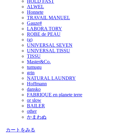
HOLD FAST
ALWEL
Honnete
TRAVAIL MANUEL
Gauze#
LABORA TORY
ROBE de PEAU
(g)
UNIVERSAL SEVEN
UNIVERSAL TISSU
TISSU
Master&Co.
tumugu
grin
NATURAL LAUNDRY
Hoffmann
dansko
FABRIQUE en planete terre
or slow
BAILER
other
かまわぬ
カートをみる