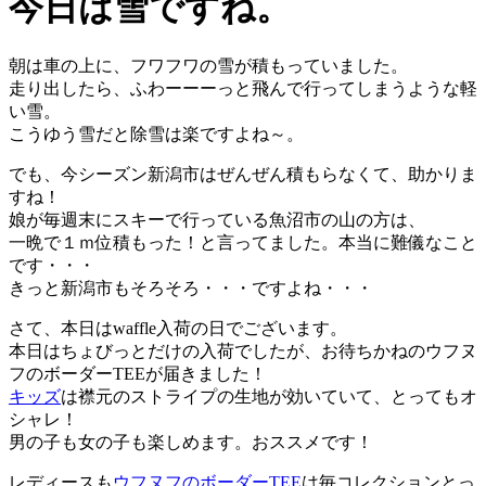
今日は雪ですね。
朝は車の上に、フワフワの雪が積もっていました。
走り出したら、ふわーーーっと飛んで行ってしまうような軽
い雪。
こうゆう雪だと除雪は楽ですよね～。
でも、今シーズン新潟市はぜんぜん積もらなくて、助かりま
すね！
娘が毎週末にスキーで行っている魚沼市の山の方は、
一晩で１ｍ位積もった！と言ってました。本当に難儀なこと
です・・・
きっと新潟市もそろそろ・・・ですよね・・・
さて、本日はwaffle入荷の日でございます。
本日はちょびっとだけの入荷でしたが、お待ちかねのウフヌ
フのボーダーTEEが届きました！
キッズ
は襟元のストライプの生地が効いていて、とってもオ
シャレ！
男の子も女の子も楽しめます。おススメです！
レディースも
ウフヌフのボーダーTEE
は毎コレクションとっ