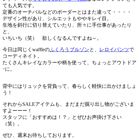
ても人気です。
定番のオーチバルなどのボーダーとはまた違って・・・・
デザイン性があり、シルエットもややキレイ目。
生地を斜行に切り替えていたり、所々に手仕事があったり
と、
いちいち（笑） 欲しくなるんですよね～。
今日は同じくwaffleの
ふくろうブルゾン
と、
レロイパンツ
で
コーディネイト。
たくさんキレイなカラーや柄を使って、ちょっとアウトドア
ｰに。
背中にはリュックを背負って、春らしく軽快に出かけましょ
う！
それからSALEアイテムも、まだまだ掘り出し物がございま
すよーーー！
スタッフに「おすすめは！？」とぜひお声掛け下さい
（笑）。
ぜひ、週末お待ちしております。