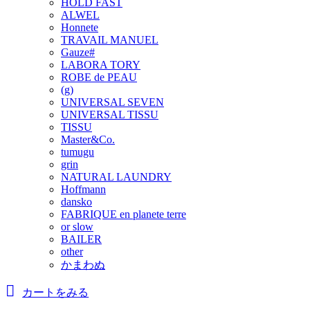
HOLD FAST
ALWEL
Honnete
TRAVAIL MANUEL
Gauze#
LABORA TORY
ROBE de PEAU
(g)
UNIVERSAL SEVEN
UNIVERSAL TISSU
TISSU
Master&Co.
tumugu
grin
NATURAL LAUNDRY
Hoffmann
dansko
FABRIQUE en planete terre
or slow
BAILER
other
かまわぬ
カートをみる