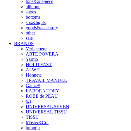
tops&onepiece
allinone
shoes
bottoms
sox&tights
goods&accessory
other
sale
BRANDS
Veritecoeur
ARTE POVERA
Yarmo
HOLD FAST
ALWEL
Honnete
TRAVAIL MANUEL
Gauze#
LABORA TORY
ROBE de PEAU
(g)
UNIVERSAL SEVEN
UNIVERSAL TISSU
TISSU
Master&Co.
tumugu