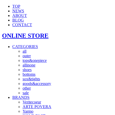
TOP
NEWS
ABOUT
BLOG
CONTACT
ONLINE STORE
CATEGORIES
all
outer
tops&onepiece
allinone
shoes
bottoms
sox&tights
goods&accessory
other
sale
BRANDS
Veritecoeur
ARTE POVERA
Yarmo