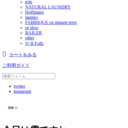
grin
NATURAL LAUNDRY
Hoffmann
dansko
FABRIQUE en planete terre
or slow
BAILER
other
かまわぬ
カートをみる
ご利用ガイド
twitter
instagram