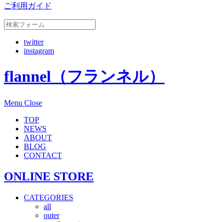
ご利用ガイド
twitter
instagram
flannel（フランネル）
Menu
Close
TOP
NEWS
ABOUT
BLOG
CONTACT
ONLINE STORE
CATEGORIES
all
outer