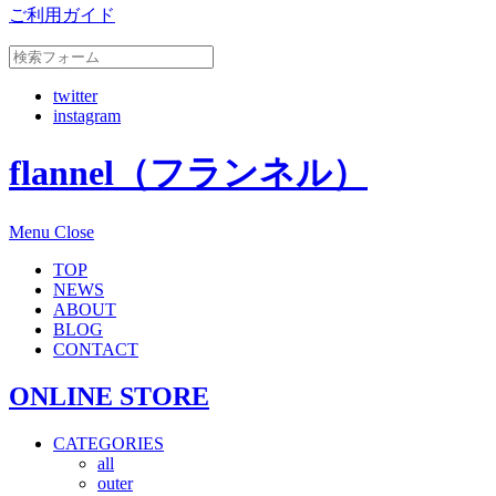
ご利用ガイド
twitter
instagram
flannel（フランネル）
Menu
Close
TOP
NEWS
ABOUT
BLOG
CONTACT
ONLINE STORE
CATEGORIES
all
outer