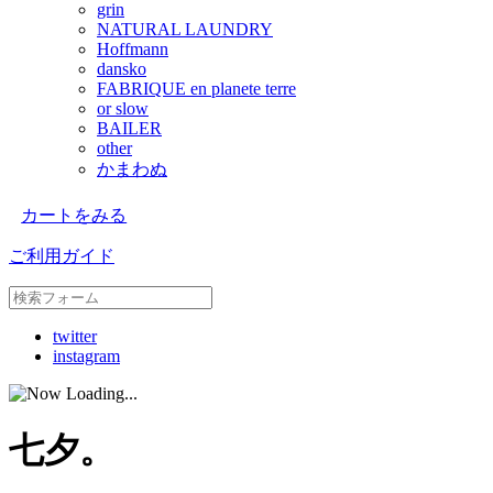
grin
NATURAL LAUNDRY
Hoffmann
dansko
FABRIQUE en planete terre
or slow
BAILER
other
かまわぬ
カートをみる
ご利用ガイド
twitter
instagram
七夕。