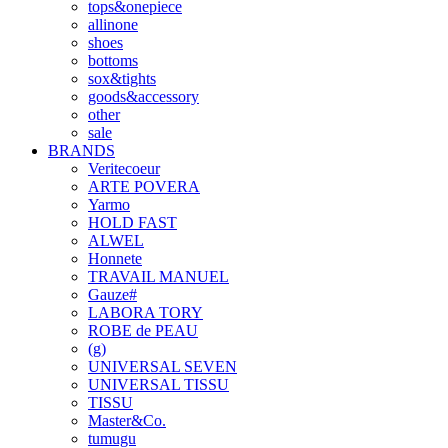
tops&onepiece
allinone
shoes
bottoms
sox&tights
goods&accessory
other
sale
BRANDS
Veritecoeur
ARTE POVERA
Yarmo
HOLD FAST
ALWEL
Honnete
TRAVAIL MANUEL
Gauze#
LABORA TORY
ROBE de PEAU
(g)
UNIVERSAL SEVEN
UNIVERSAL TISSU
TISSU
Master&Co.
tumugu