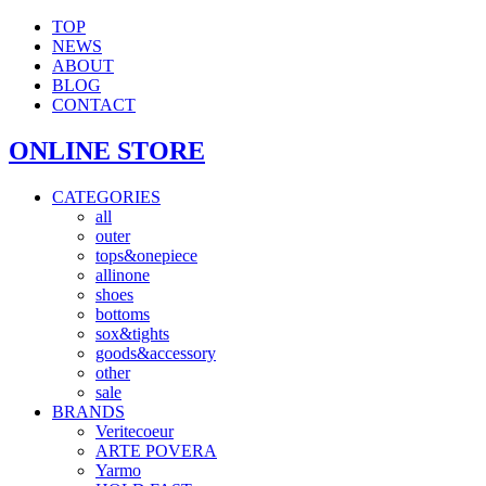
TOP
NEWS
ABOUT
BLOG
CONTACT
ONLINE STORE
CATEGORIES
all
outer
tops&onepiece
allinone
shoes
bottoms
sox&tights
goods&accessory
other
sale
BRANDS
Veritecoeur
ARTE POVERA
Yarmo