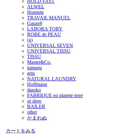
HOLD FAST
ALWEL
Honnete
TRAVAIL MANUEL
Gauze#
LABORA TORY
ROBE de PEAU
(g)
UNIVERSAL SEVEN
UNIVERSAL TISSU
TISSU
Master&Co.
tumugu
grin
NATURAL LAUNDRY
Hoffmann
dansko
FABRIQUE en planete terre
or slow
BAILER
other
かまわぬ
カートをみる