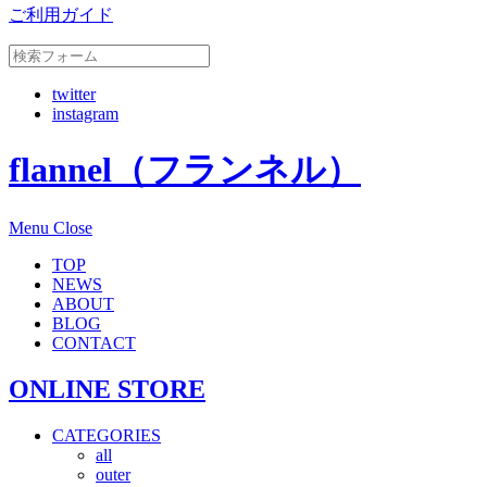
ご利用ガイド
twitter
instagram
flannel（フランネル）
Menu
Close
TOP
NEWS
ABOUT
BLOG
CONTACT
ONLINE STORE
CATEGORIES
all
outer