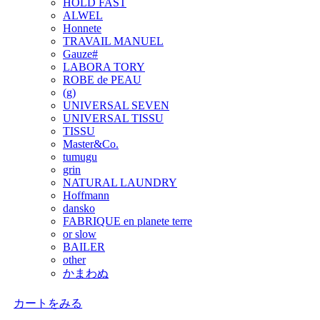
HOLD FAST
ALWEL
Honnete
TRAVAIL MANUEL
Gauze#
LABORA TORY
ROBE de PEAU
(g)
UNIVERSAL SEVEN
UNIVERSAL TISSU
TISSU
Master&Co.
tumugu
grin
NATURAL LAUNDRY
Hoffmann
dansko
FABRIQUE en planete terre
or slow
BAILER
other
かまわぬ
カートをみる