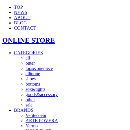
TOP
NEWS
ABOUT
BLOG
CONTACT
ONLINE STORE
CATEGORIES
all
outer
tops&onepiece
allinone
shoes
bottoms
sox&tights
goods&accessory
other
sale
BRANDS
Veritecoeur
ARTE POVERA
Yarmo