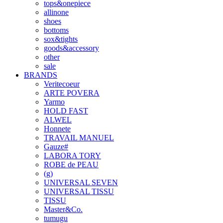
tops&onepiece
allinone
shoes
bottoms
sox&tights
goods&accessory
other
sale
BRANDS
Veritecoeur
ARTE POVERA
Yarmo
HOLD FAST
ALWEL
Honnete
TRAVAIL MANUEL
Gauze#
LABORA TORY
ROBE de PEAU
(g)
UNIVERSAL SEVEN
UNIVERSAL TISSU
TISSU
Master&Co.
tumugu