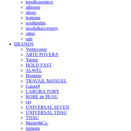
tops&onepiece
allinone
shoes
bottoms
sox&tights
goods&accessory
other
sale
BRANDS
Veritecoeur
ARTE POVERA
Yarmo
HOLD FAST
ALWEL
Honnete
TRAVAIL MANUEL
Gauze#
LABORA TORY
ROBE de PEAU
(g)
UNIVERSAL SEVEN
UNIVERSAL TISSU
TISSU
Master&Co.
tumugu