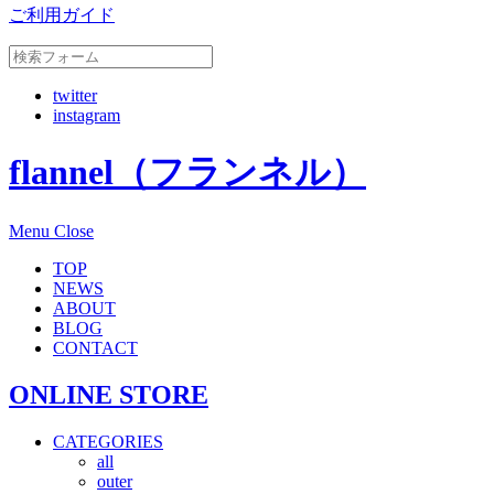
ご利用ガイド
twitter
instagram
flannel（フランネル）
Menu
Close
TOP
NEWS
ABOUT
BLOG
CONTACT
ONLINE STORE
CATEGORIES
all
outer