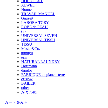
HOLD FAST
ALWEL
Honnete
TRAVAIL MANUEL
Gauze#
LABORA TORY
ROBE de PEAU
(g)
UNIVERSAL SEVEN
UNIVERSAL TISSU
TISSU
Master&Co.
tumugu
grin
NATURAL LAUNDRY
Hoffmann
dansko
FABRIQUE en planete terre
or slow
BAILER
other
かまわぬ
カートをみる