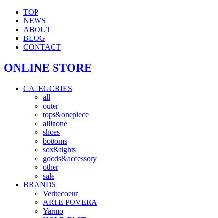
TOP
NEWS
ABOUT
BLOG
CONTACT
ONLINE STORE
CATEGORIES
all
outer
tops&onepiece
allinone
shoes
bottoms
sox&tights
goods&accessory
other
sale
BRANDS
Veritecoeur
ARTE POVERA
Yarmo