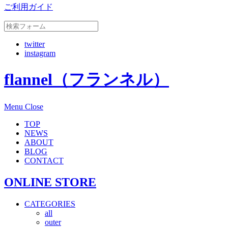
ご利用ガイド
twitter
instagram
flannel（フランネル）
Menu
Close
TOP
NEWS
ABOUT
BLOG
CONTACT
ONLINE STORE
CATEGORIES
all
outer