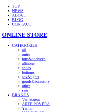
TOP
NEWS
ABOUT
BLOG
CONTACT
ONLINE STORE
CATEGORIES
all
outer
tops&onepiece
allinone
shoes
bottoms
sox&tights
goods&accessory
other
sale
BRANDS
Veritecoeur
ARTE POVERA
Yarmo