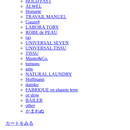
HOLD FAST
ALWEL
Honnete
TRAVAIL MANUEL
Gauze#
LABORA TORY
ROBE de PEAU
(g)
UNIVERSAL SEVEN
UNIVERSAL TISSU
TISSU
Master&Co.
tumugu
grin
NATURAL LAUNDRY
Hoffmann
dansko
FABRIQUE en planete terre
or slow
BAILER
other
かまわぬ
カートをみる