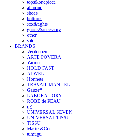
tops&onepiece
allinone
shoes
bottoms
sox&tights
goods&accessory
other
sale
BRANDS
Veritecoeur
ARTE POVERA
Yarmo
HOLD FAST
ALWEL
Honnete
TRAVAIL MANUEL
Gauze#
LABORA TORY
ROBE de PEAU
(g)
UNIVERSAL SEVEN
UNIVERSAL TISSU
TISSU
Master&Co.
tumugu