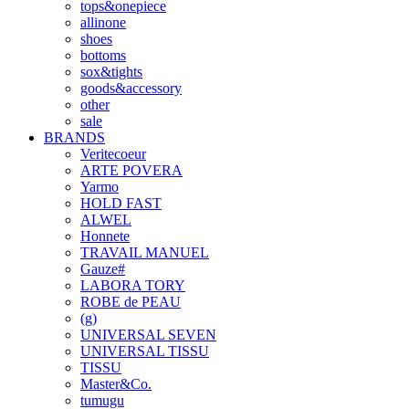
tops&onepiece
allinone
shoes
bottoms
sox&tights
goods&accessory
other
sale
BRANDS
Veritecoeur
ARTE POVERA
Yarmo
HOLD FAST
ALWEL
Honnete
TRAVAIL MANUEL
Gauze#
LABORA TORY
ROBE de PEAU
(g)
UNIVERSAL SEVEN
UNIVERSAL TISSU
TISSU
Master&Co.
tumugu