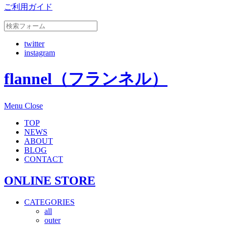
ご利用ガイド
twitter
instagram
flannel（フランネル）
Menu
Close
TOP
NEWS
ABOUT
BLOG
CONTACT
ONLINE STORE
CATEGORIES
all
outer