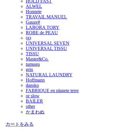
HOLD FAST
ALWEL
Honnete
TRAVAIL MANUEL
Gauze#
LABORA TORY
ROBE de PEAU
(g)
UNIVERSAL SEVEN
UNIVERSAL TISSU
TISSU
Master&Co.
tumugu
grin
NATURAL LAUNDRY
Hoffmann
dansko
FABRIQUE en planete terre
or slow
BAILER
other
かまわぬ
カートをみる