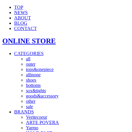
TOP
NEWS
ABOUT
BLOG
CONTACT
ONLINE STORE
CATEGORIES
all
outer
tops&onepiece
allinone
shoes
bottoms
sox&tights
goods&accessory
other
sale
BRANDS
Veritecoeur
ARTE POVERA
Yarmo