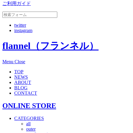
ご利用ガイド
twitter
instagram
flannel（フランネル）
Menu
Close
TOP
NEWS
ABOUT
BLOG
CONTACT
ONLINE STORE
CATEGORIES
all
outer