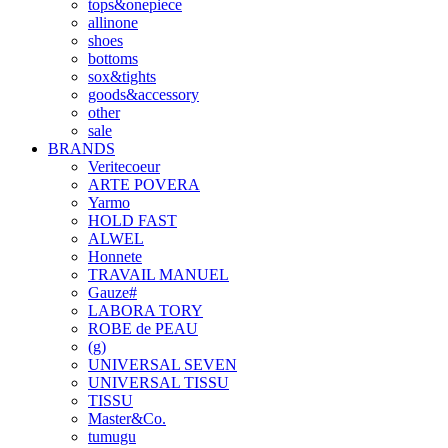
tops&onepiece
allinone
shoes
bottoms
sox&tights
goods&accessory
other
sale
BRANDS
Veritecoeur
ARTE POVERA
Yarmo
HOLD FAST
ALWEL
Honnete
TRAVAIL MANUEL
Gauze#
LABORA TORY
ROBE de PEAU
(g)
UNIVERSAL SEVEN
UNIVERSAL TISSU
TISSU
Master&Co.
tumugu