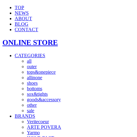
TOP
NEWS
ABOUT
BLOG
CONTACT
ONLINE STORE
CATEGORIES
all
outer
tops&onepiece
allinone
shoes
bottoms
sox&tights
goods&accessory
other
sale
BRANDS
Veritecoeur
ARTE POVERA
Yarmo