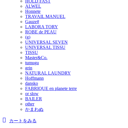
HOLD FAST
ALWEL
Honnete
TRAVAIL MANUEL
Gauze#
LABORA TORY
ROBE de PEAU
(g)
UNIVERSAL SEVEN
UNIVERSAL TISSU
TISSU
Master&Co.
tumugu
grin
NATURAL LAUNDRY
Hoffmann
dansko
FABRIQUE en planete terre
or slow
BAILER
other
かまわぬ
カートをみる