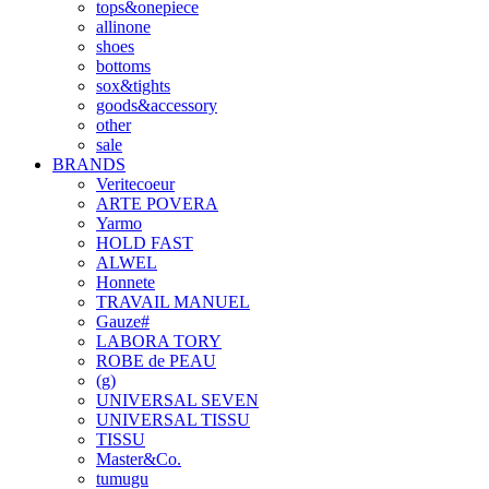
tops&onepiece
allinone
shoes
bottoms
sox&tights
goods&accessory
other
sale
BRANDS
Veritecoeur
ARTE POVERA
Yarmo
HOLD FAST
ALWEL
Honnete
TRAVAIL MANUEL
Gauze#
LABORA TORY
ROBE de PEAU
(g)
UNIVERSAL SEVEN
UNIVERSAL TISSU
TISSU
Master&Co.
tumugu