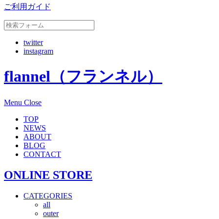
ご利用ガイド
twitter
instagram
flannel（フランネル）
Menu
Close
TOP
NEWS
ABOUT
BLOG
CONTACT
ONLINE STORE
CATEGORIES
all
outer