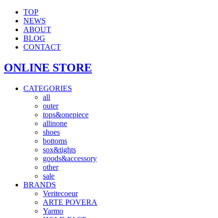
TOP
NEWS
ABOUT
BLOG
CONTACT
ONLINE STORE
CATEGORIES
all
outer
tops&onepiece
allinone
shoes
bottoms
sox&tights
goods&accessory
other
sale
BRANDS
Veritecoeur
ARTE POVERA
Yarmo