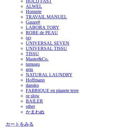
HOLD FAST
ALWEL
Honnete
TRAVAIL MANUEL
Gauze#
LABORA TORY
ROBE de PEAU
(g)
UNIVERSAL SEVEN
UNIVERSAL TISSU
TISSU
Master&Co.
tumugu
grin
NATURAL LAUNDRY
Hoffmann
dansko
FABRIQUE en planete terre
or slow
BAILER
other
かまわぬ
カートをみる