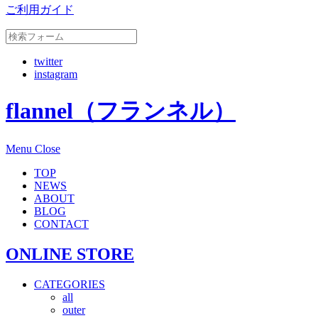
ご利用ガイド
twitter
instagram
flannel（フランネル）
Menu
Close
TOP
NEWS
ABOUT
BLOG
CONTACT
ONLINE STORE
CATEGORIES
all
outer