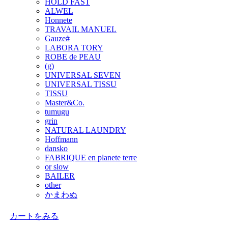
HOLD FAST
ALWEL
Honnete
TRAVAIL MANUEL
Gauze#
LABORA TORY
ROBE de PEAU
(g)
UNIVERSAL SEVEN
UNIVERSAL TISSU
TISSU
Master&Co.
tumugu
grin
NATURAL LAUNDRY
Hoffmann
dansko
FABRIQUE en planete terre
or slow
BAILER
other
かまわぬ
カートをみる