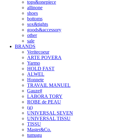
tops&onepiece
allinone
shoes
bottoms
sox&tights
goods&accessory
other
sale
BRANDS
Veritecoeur
ARTE POVERA
Yarmo
HOLD FAST
ALWEL
Honnete
TRAVAIL MANUEL
Gauze#
LABORA TORY
ROBE de PEAU
(g)
UNIVERSAL SEVEN
UNIVERSAL TISSU
TISSU
Master&Co.
tumugu