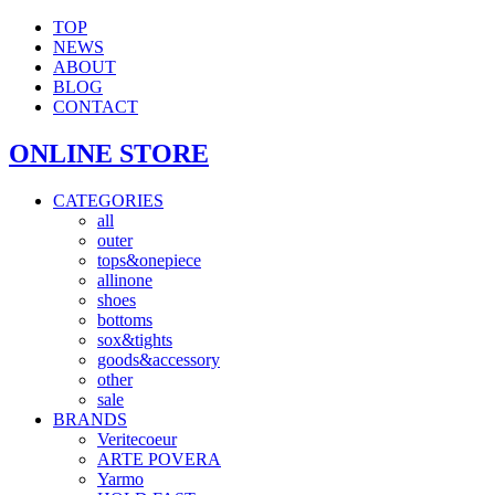
TOP
NEWS
ABOUT
BLOG
CONTACT
ONLINE STORE
CATEGORIES
all
outer
tops&onepiece
allinone
shoes
bottoms
sox&tights
goods&accessory
other
sale
BRANDS
Veritecoeur
ARTE POVERA
Yarmo