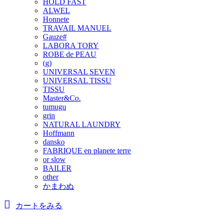
HOLD FAST
ALWEL
Honnete
TRAVAIL MANUEL
Gauze#
LABORA TORY
ROBE de PEAU
(g)
UNIVERSAL SEVEN
UNIVERSAL TISSU
TISSU
Master&Co.
tumugu
grin
NATURAL LAUNDRY
Hoffmann
dansko
FABRIQUE en planete terre
or slow
BAILER
other
かまわぬ
カートをみる