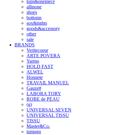
tops&onepiece
allinone
shoes
bottoms
sox&tights
goods&accessory
other
sale
BRANDS
Veritecoeur
ARTE POVERA
Yarmo
HOLD FAST
ALWEL
Honnete
TRAVAIL MANUEL
Gauze#
LABORA TORY
ROBE de PEAU
(g)
UNIVERSAL SEVEN
UNIVERSAL TISSU
TISSU
Master&Co.
tumugu