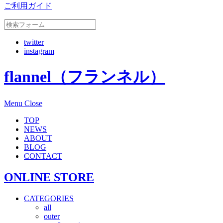
ご利用ガイド
twitter
instagram
flannel（フランネル）
Menu
Close
TOP
NEWS
ABOUT
BLOG
CONTACT
ONLINE STORE
CATEGORIES
all
outer