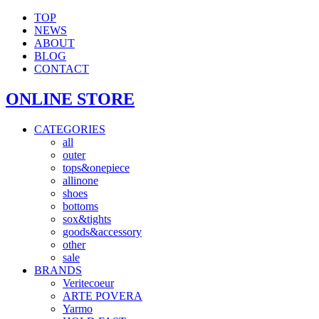
TOP
NEWS
ABOUT
BLOG
CONTACT
ONLINE STORE
CATEGORIES
all
outer
tops&onepiece
allinone
shoes
bottoms
sox&tights
goods&accessory
other
sale
BRANDS
Veritecoeur
ARTE POVERA
Yarmo