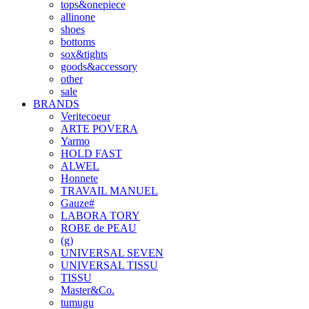
tops&onepiece
allinone
shoes
bottoms
sox&tights
goods&accessory
other
sale
BRANDS
Veritecoeur
ARTE POVERA
Yarmo
HOLD FAST
ALWEL
Honnete
TRAVAIL MANUEL
Gauze#
LABORA TORY
ROBE de PEAU
(g)
UNIVERSAL SEVEN
UNIVERSAL TISSU
TISSU
Master&Co.
tumugu