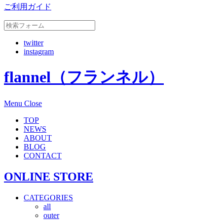
ご利用ガイド
twitter
instagram
flannel（フランネル）
Menu
Close
TOP
NEWS
ABOUT
BLOG
CONTACT
ONLINE STORE
CATEGORIES
all
outer