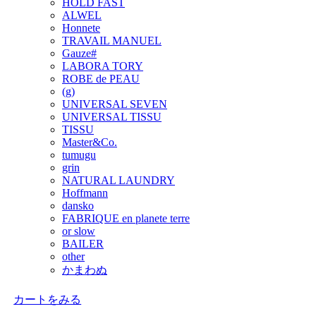
HOLD FAST
ALWEL
Honnete
TRAVAIL MANUEL
Gauze#
LABORA TORY
ROBE de PEAU
(g)
UNIVERSAL SEVEN
UNIVERSAL TISSU
TISSU
Master&Co.
tumugu
grin
NATURAL LAUNDRY
Hoffmann
dansko
FABRIQUE en planete terre
or slow
BAILER
other
かまわぬ
カートをみる