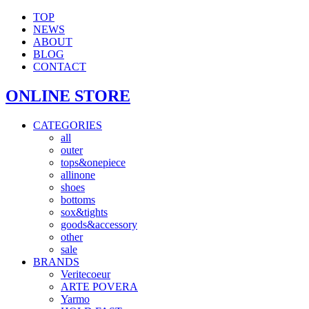
TOP
NEWS
ABOUT
BLOG
CONTACT
ONLINE STORE
CATEGORIES
all
outer
tops&onepiece
allinone
shoes
bottoms
sox&tights
goods&accessory
other
sale
BRANDS
Veritecoeur
ARTE POVERA
Yarmo