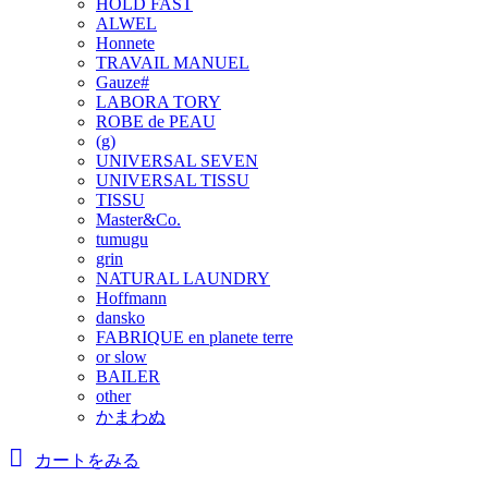
HOLD FAST
ALWEL
Honnete
TRAVAIL MANUEL
Gauze#
LABORA TORY
ROBE de PEAU
(g)
UNIVERSAL SEVEN
UNIVERSAL TISSU
TISSU
Master&Co.
tumugu
grin
NATURAL LAUNDRY
Hoffmann
dansko
FABRIQUE en planete terre
or slow
BAILER
other
かまわぬ
カートをみる