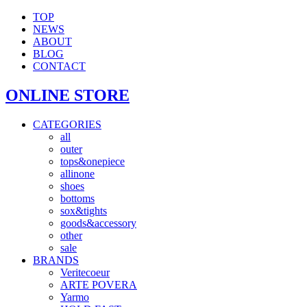
TOP
NEWS
ABOUT
BLOG
CONTACT
ONLINE STORE
CATEGORIES
all
outer
tops&onepiece
allinone
shoes
bottoms
sox&tights
goods&accessory
other
sale
BRANDS
Veritecoeur
ARTE POVERA
Yarmo