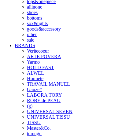
tops&onepiece
allinone
shoes
bottoms
sox&tights
goods&accessory
other
sale
BRANDS
Veritecoeur
ARTE POVERA
Yarmo
HOLD FAST
ALWEL
Honnete
TRAVAIL MANUEL
Gauze#
LABORA TORY
ROBE de PEAU
(g)
UNIVERSAL SEVEN
UNIVERSAL TISSU
TISSU
Master&Co.
tumugu