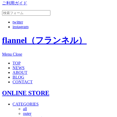
ご利用ガイド
twitter
instagram
flannel（フランネル）
Menu
Close
TOP
NEWS
ABOUT
BLOG
CONTACT
ONLINE STORE
CATEGORIES
all
outer