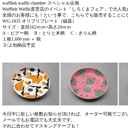
wafflish waffle chambre スペシャル企画
Wafflish Waffle直営店のイベント「しろくまフェア」で
全国のお客様にも！という事で、こちらでも販売することに
WG-1835 オリプリプレート（磁器）
サイズ：直径162ｍｍ×高さ20ｍｍ
A：ビグー柄 B：とりと木柄 C：きりん柄
１枚1,600 yen ＋ 税
３/上旬納品予定
今日中に欲しい枚数お知らせ頂ければ、オーダー可能でござ
メールでもお電話でも大丈夫です。
それに合わせてマスキングテープも！