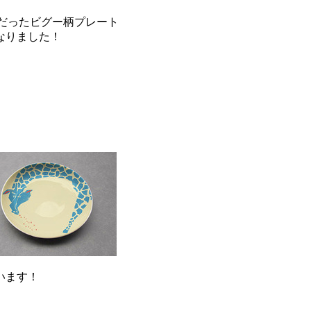
大人気だったビグー柄プレート
なりました！
います！