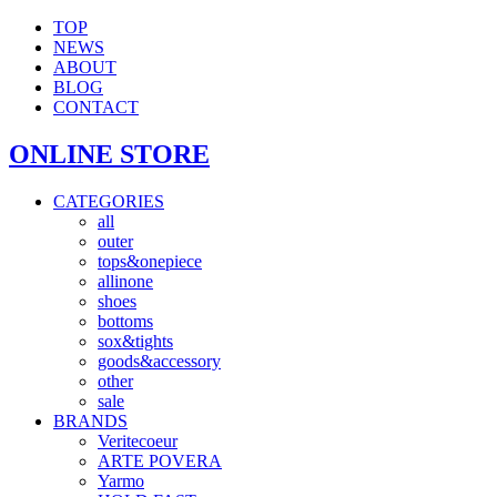
TOP
NEWS
ABOUT
BLOG
CONTACT
ONLINE STORE
CATEGORIES
all
outer
tops&onepiece
allinone
shoes
bottoms
sox&tights
goods&accessory
other
sale
BRANDS
Veritecoeur
ARTE POVERA
Yarmo