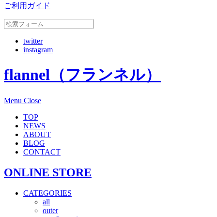
ご利用ガイド
twitter
instagram
flannel（フランネル）
Menu
Close
TOP
NEWS
ABOUT
BLOG
CONTACT
ONLINE STORE
CATEGORIES
all
outer