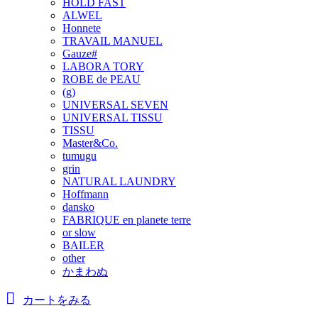
HOLD FAST
ALWEL
Honnete
TRAVAIL MANUEL
Gauze#
LABORA TORY
ROBE de PEAU
(g)
UNIVERSAL SEVEN
UNIVERSAL TISSU
TISSU
Master&Co.
tumugu
grin
NATURAL LAUNDRY
Hoffmann
dansko
FABRIQUE en planete terre
or slow
BAILER
other
かまわぬ
カートをみる