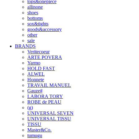
tops&onepiece
allinone
shoes
bottoms
sox&tights
goods&accessory
other
sale
BRANDS
Veritecoeur
ARTE POVERA
Yarmo
HOLD FAST
ALWEL
Honnete
TRAVAIL MANUEL
Gauze#
LABORA TORY
ROBE de PEAU
(g)
UNIVERSAL SEVEN
UNIVERSAL TISSU
TISSU
Master&Co.
tumugu