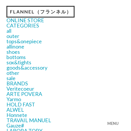
FLANNEL（フランネル）
ONLINE STORE
CATEGORIES
all
outer
tops&onepiece
allinone
shoes
bottoms
sox&tights
goods&accessory
other
sale
BRANDS
Veritecoeur
ARTE POVERA
Yarmo
HOLD FAST
ALWEL
Honnete
TRAVAIL MANUEL
MENU
Gauze#
LABORA TORY