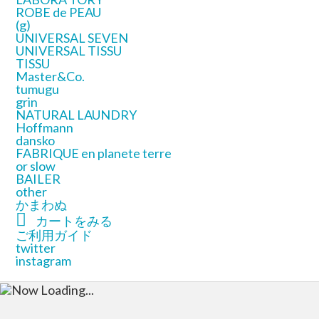
ROBE de PEAU
(g)
UNIVERSAL SEVEN
UNIVERSAL TISSU
TISSU
Master&Co.
tumugu
grin
NATURAL LAUNDRY
Hoffmann
dansko
FABRIQUE en planete terre
or slow
BAILER
other
かまわぬ
カートをみる
ご利用ガイド
twitter
instagram