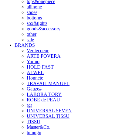
tops&onepiece
allinone
shoes
bottoms
sox&tights
goods&accessory
other
sale
BRANDS
Veritecoeur
ARTE POVERA
Yarmo
HOLD FAST
ALWEL
Honnete
TRAVAIL MANUEL
Gauze#
LABORA TORY
ROBE de PEAU
(g)
UNIVERSAL SEVEN
UNIVERSAL TISSU
TISSU
Master&Co.
tumugu