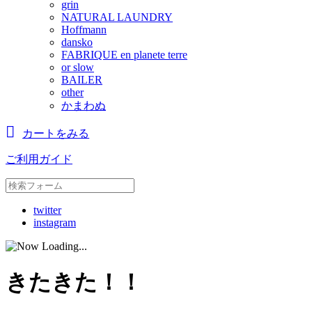
grin
NATURAL LAUNDRY
Hoffmann
dansko
FABRIQUE en planete terre
or slow
BAILER
other
かまわぬ
カートをみる
ご利用ガイド
twitter
instagram
きたきた！！