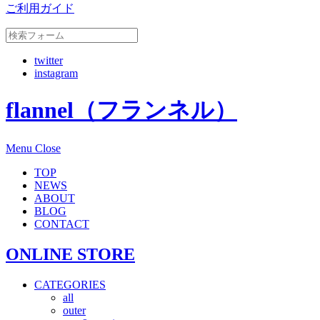
ご利用ガイド
twitter
instagram
flannel（フランネル）
Menu
Close
TOP
NEWS
ABOUT
BLOG
CONTACT
ONLINE STORE
CATEGORIES
all
outer