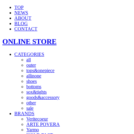
TOP
NEWS
ABOUT
BLOG
CONTACT
ONLINE STORE
CATEGORIES
all
outer
tops&onepiece
allinone
shoes
bottoms
sox&tights
goods&accessory
other
sale
BRANDS
Veritecoeur
ARTE POVERA
Yarmo