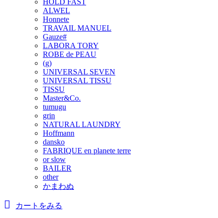
HOLD FAST
ALWEL
Honnete
TRAVAIL MANUEL
Gauze#
LABORA TORY
ROBE de PEAU
(g)
UNIVERSAL SEVEN
UNIVERSAL TISSU
TISSU
Master&Co.
tumugu
grin
NATURAL LAUNDRY
Hoffmann
dansko
FABRIQUE en planete terre
or slow
BAILER
other
かまわぬ
カートをみる