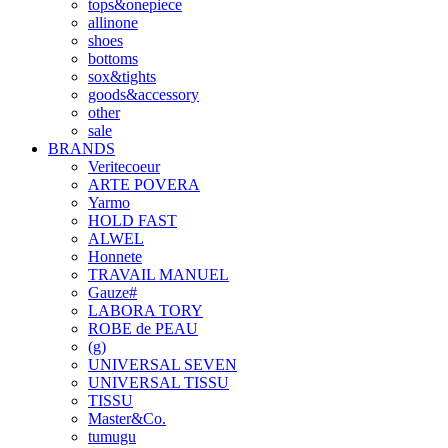
tops&onepiece
allinone
shoes
bottoms
sox&tights
goods&accessory
other
sale
BRANDS
Veritecoeur
ARTE POVERA
Yarmo
HOLD FAST
ALWEL
Honnete
TRAVAIL MANUEL
Gauze#
LABORA TORY
ROBE de PEAU
(g)
UNIVERSAL SEVEN
UNIVERSAL TISSU
TISSU
Master&Co.
tumugu