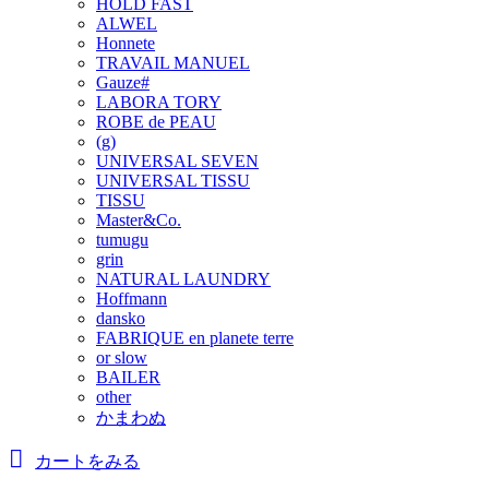
HOLD FAST
ALWEL
Honnete
TRAVAIL MANUEL
Gauze#
LABORA TORY
ROBE de PEAU
(g)
UNIVERSAL SEVEN
UNIVERSAL TISSU
TISSU
Master&Co.
tumugu
grin
NATURAL LAUNDRY
Hoffmann
dansko
FABRIQUE en planete terre
or slow
BAILER
other
かまわぬ
カートをみる