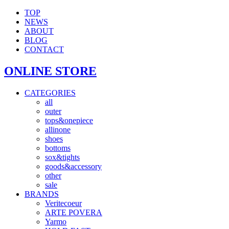
TOP
NEWS
ABOUT
BLOG
CONTACT
ONLINE STORE
CATEGORIES
all
outer
tops&onepiece
allinone
shoes
bottoms
sox&tights
goods&accessory
other
sale
BRANDS
Veritecoeur
ARTE POVERA
Yarmo