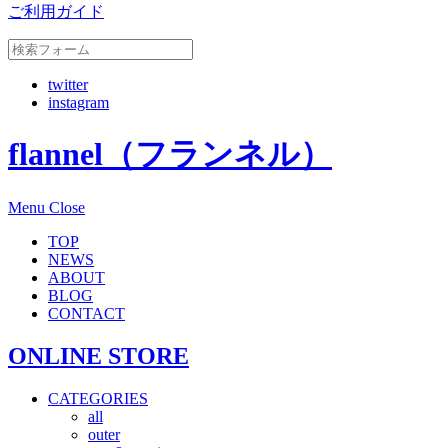
ご利用ガイド
twitter
instagram
flannel（フランネル）
Menu
Close
TOP
NEWS
ABOUT
BLOG
CONTACT
ONLINE STORE
CATEGORIES
all
outer